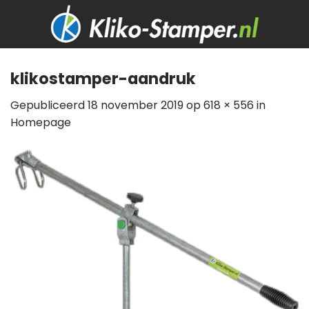
Skip
to
content
klikostamper-aandruk
Gepubliceerd
18 november 2019
op
618 × 556
in
Homepage